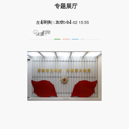
专题展厅
【字体：
大
中
小
】
发布时间：
2020-04-02 15:55
打印
来源：